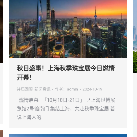
秋日盛事！上海秋季珠宝展今日燃情
开幕！
往届回顾
,
新闻资讯
作者：
admin
2024-10-19
· 燃情启幕 · 「10月18日-21日」 📍上海世博展
览馆2号馆南门 集结上海，共赴秋季珠宝展 若
说上海人的…