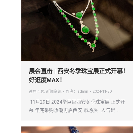
展会直击 | 西安冬季珠宝展正式开幕！
好逛度MAX！
往届回顾
,
新闻资讯
作者：
admin
2024-11-30
11月29日 2024华巨臣西安冬季珠宝展 正式开
幕 年底采购热潮再启西安 市场热 · 人气足 ·…