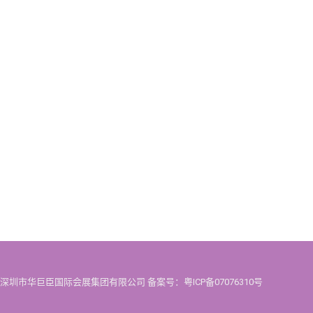
3 -2021 深圳市华巨臣国际会展集团有限公司
备案号：粤ICP备07076310号