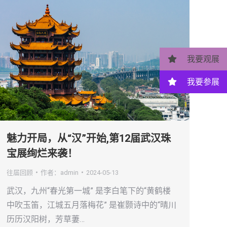
我要观展
我要参展
魅力开局，从“汉”开始,第12届武汉珠
宝展绚烂来袭！
往届回顾
作者：
admin
2024-05-13
武汉，九州“春光第一城” 是李白笔下的“黄鹤楼
中吹玉笛，江城五月落梅花” 是崔颢诗中的“晴川
历历汉阳树，芳草萋…