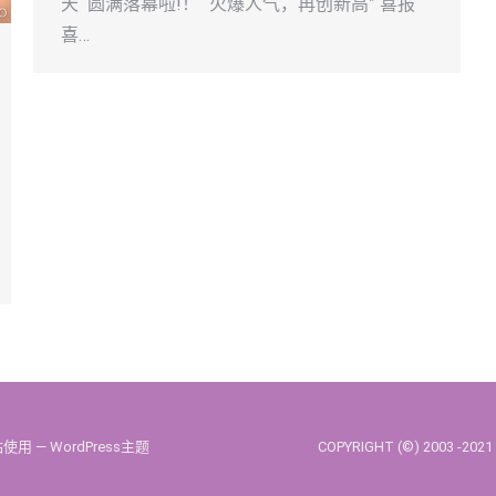
天 圆满落幕啦!！ “火爆人气，再创新高” 喜报
喜…
站使用 —
WordPress主题
COPYRIGHT (©) 200