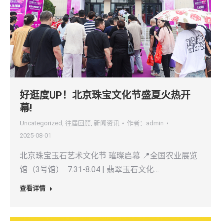
好逛度UP！北京珠宝文化节盛夏火热开
幕!
Uncategorized
,
往届回顾
,
新闻资讯
作者：
admin
2025-08-01
北京珠宝玉石艺术文化节 璀璨启幕 📍全国农业展览
馆（3号馆） 7.31-8.04 | 翡翠玉石文化…
查看详情