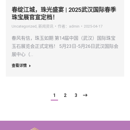
春绽江城，珠光盛宴 | 2025武汉国际春季
珠宝展官宣定档！
Uncategorized
,
新闻资讯
作者：
admin
2025-04-17
春风有信，珠玉如期 第14届中国（武汉）国际珠宝
玉石展览会正式定档！ 5月23日-5月26日武汉国际会
展中心（…
查看详情
1
2
3