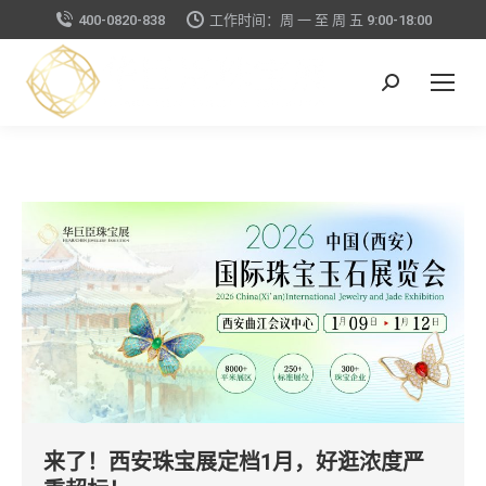
400-0820-838
工作时间：周 一 至 周 五 9:00-18:00
搜
索：
来了！西安珠宝展定档1月，好逛浓度严