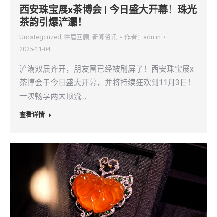
西安珠宝展x茶博会 | 今日盛大开幕！珠光
茶韵引爆浐灞！
Uncategorized
,
往届回顾
,
新闻资讯
作者：
admin
2025-11-04
浐灞双展齐开，朋友圈已经被刷屏了！西安珠宝展x
茶博会于今日盛大开幕，并将持续狂欢到11月3日！
一次畅享两大顶流…
查看详情