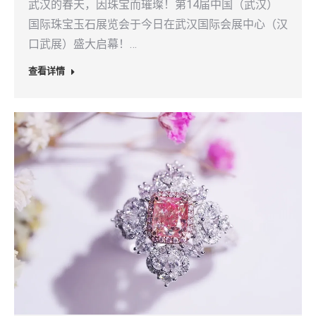
武汉的春天，因珠宝而璀璨！第14届中国（武汉）
国际珠宝玉石展览会于今日在武汉国际会展中心（汉
口武展）盛大启幕！…
查看详情